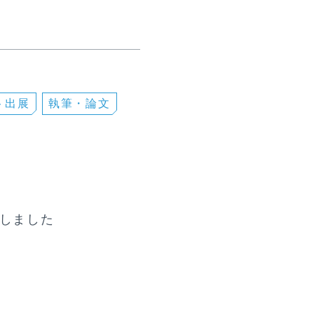
ト出展
執筆・論⽂
賞しました