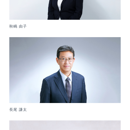
秋嶋 由子
長尾 謙太