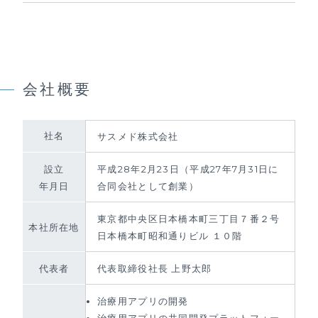
会社概要
社名
サスメド株式会社
設⽴
平成28年2⽉23⽇（平成27年7⽉31⽇に
年⽉⽇
合同会社として創業）
東京都中央区日本橋本町三丁目７番２号
本社所在地
日本橋本町昭和通りビル １０階
代表者
代表取締役社⻑ 上野太郎
治療用アプリの開発
治療用アプリの共同開発プラットフォー