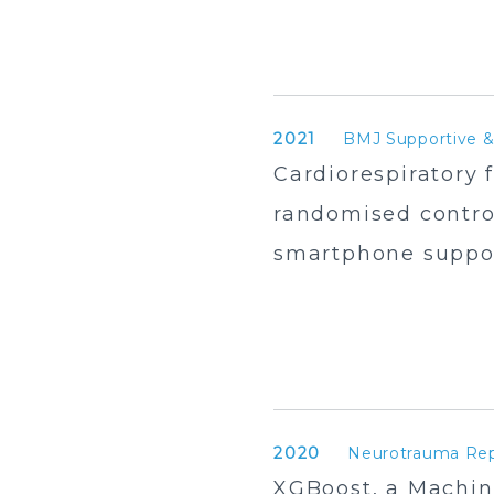
2021
BMJ Supportive & 
Cardiorespiratory f
randomised contro
smartphone support
2020
Neurotrauma Re
XGBoost, a Machin