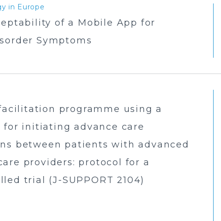
gy in Europe
eptability of a Mobile App for
isorder Symptoms
 facilitation programme using a
 for initiating advance care
ons between patients with advanced
are providers: protocol for a
lled trial (J-SUPPORT 2104)