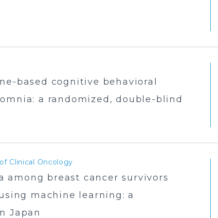
one-based cognitive behavioral
somnia: a randomized, double-blind
of Clinical Oncology
 among breast cancer survivors
 using machine learning: a
in Japan