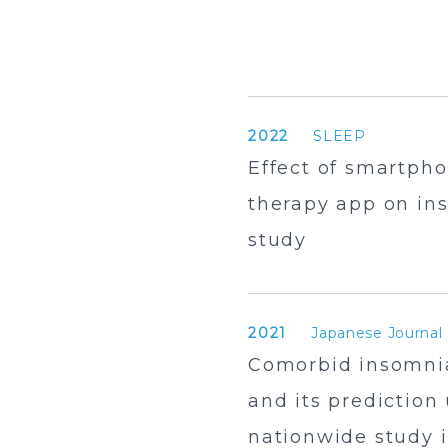
2022
SLEEP
Effect of smartph
therapy app on in
study
2021
Japanese Journal 
Comorbid insomnia
and its prediction
nationwide study 