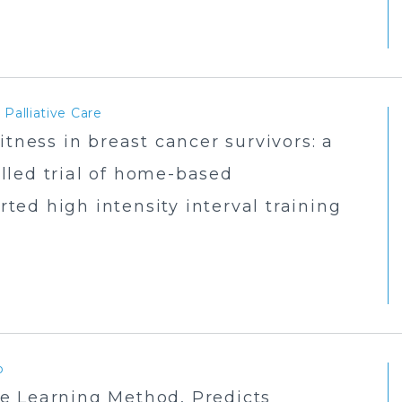
Palliative Care
itness in breast cancer survivors: a
lled trial of home-based
ed high intensity interval training
p
e Learning Method, Predicts