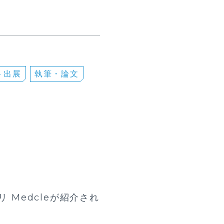
ト出展
執筆・論⽂
 Medcleが紹介され