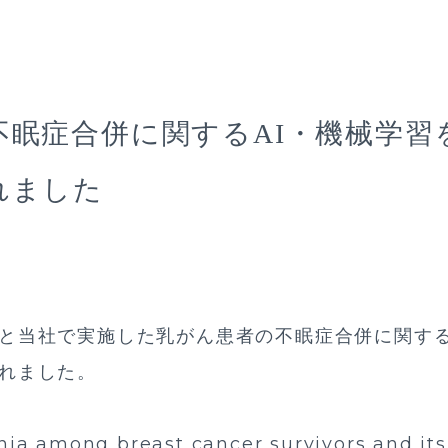
不眠症合併に関するAI・機械学習
れました
と当社で実施した乳がん患者の不眠症合併に関する
れました。
a among breast cancer survivors and its 