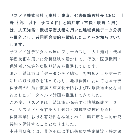
サスメド株式会社（本社：東京、代表取締役社長 CEO：上
野 太郎、以下、サスメド）と鯖江市（市長：牧野 百男）
は、人工知能・機械学習技術を用いた地域保健データ分析
を目的とし、共同研究契約を締結したことをお知らせいた
します。
サスメドはデジタル医療にフォーカスし、人工知能・機械
学習技術を用いた分析経験を活かして、行政・医療機関・
保険者と先進的な取り組みを推進しています。
また、鯖江市は「データシティ鯖江」を初めとしたデータ
活用の取り組みを進めており、地域保健においても国保被
保険者の生活習慣病の重症化予防および医療費適正化を目
的としたデータヘルス計画を推進してきました。
この度、サスメドは、鯖江市が保有する地域保健データ
へ、サスメドが有する人工知能・機械学習技術を応用し、
保健事業における有効性を検証すべく、鯖江市と共同研究
契約を締結することとなりました。
本共同研究では、具体的には予防接種や特定健診・特定保