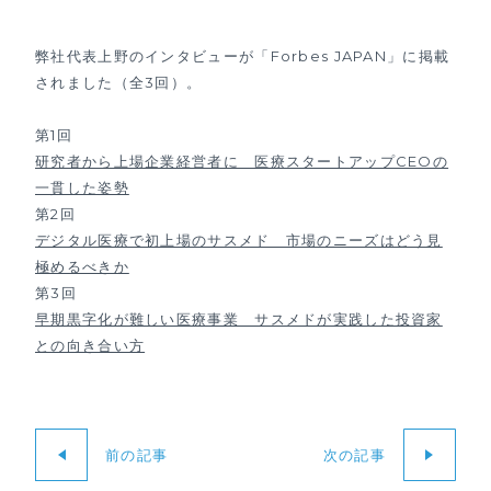
弊社代表上野のインタビューが「Forbes JAPAN」に掲載
されました（全3回）。
第1回
研究者から上場企業経営者に 医療スタートアップCEOの
一貫した姿勢
第2回
デジタル医療で初上場のサスメド 市場のニーズはどう見
極めるべきか
第3回
早期黒字化が難しい医療事業 サスメドが実践した投資家
との向き合い方
前の記事
次の記事