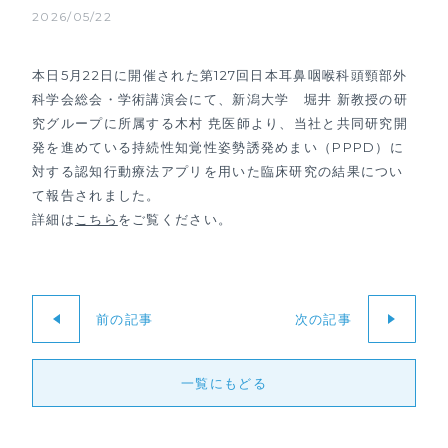
2026/05/22
本日5月22日に開催された第127回日本耳鼻咽喉科頭頸部外
科学会総会・学術講演会にて、新潟大学 堀井 新教授の研
究グループに所属する木村 尭医師より、当社と共同研究開
発を進めている持続性知覚性姿勢誘発めまい（PPPD）に
対する認知行動療法アプリを用いた臨床研究の結果につい
て報告されました。
詳細は
こちら
をご覧ください。
前の記事
次の記事
一覧にもどる